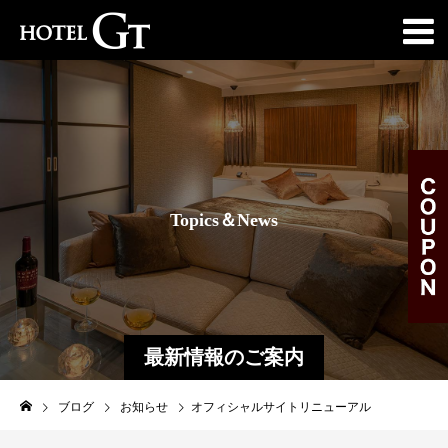
T
o
p
i
c
s
＆
N
e
w
s
最新情報のご案内
ブログ
お知らせ
オフィシャルサイトリニューアル