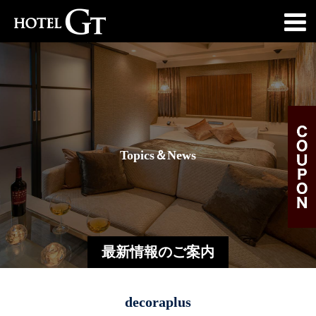
T
o
p
i
c
s
＆
N
e
w
s
最新情報のご案内
decoraplus