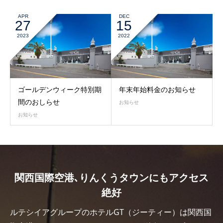
APR
DEC
27
15
2023
2022
ゴールデンウィーク特別期
年末年始料金のお知らせ
間のおしらせ
お知らせ
お知らせ
関西国際空港､りんくうタウンにもアクセス
絶好
ルテシイアグループのホテルGT（ジーティー）は関西国