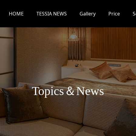
HOME
TESSIA NEWS
Gallery
Price
S
T
o
p
i
c
s
＆
N
e
w
s