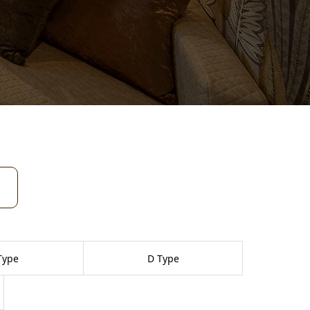
Type
D Type