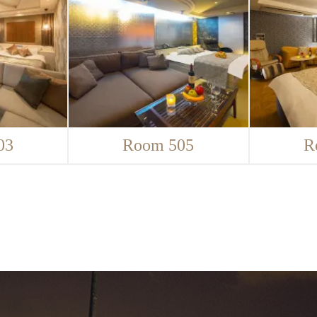
03
Room 505
R