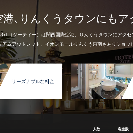
空港､りんくうタウンにもア
ルGT（ジーティー）は関西国際空港、りんくうタウンにアクセ
ミアムアウトレット、イオンモールりんくう泉南もありショッ
リーズナブルな料金
人数
客室数