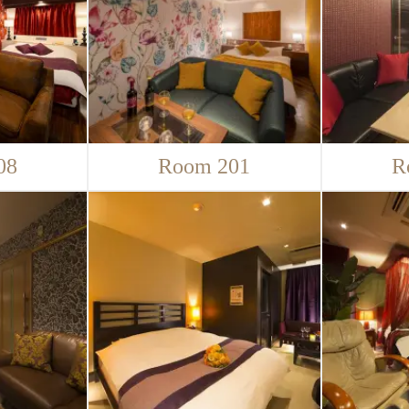
08
Room 201
R