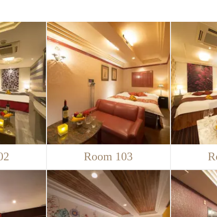
02
Room 103
R