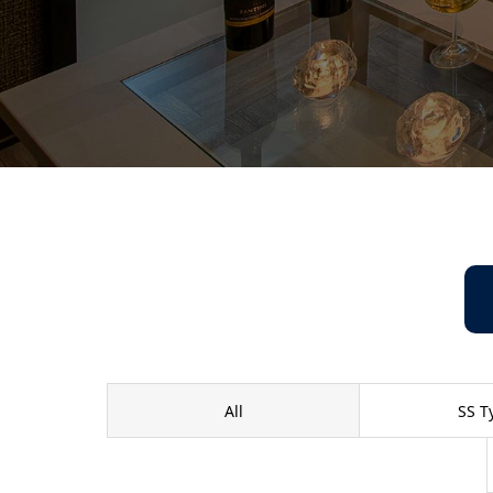
All
SS T