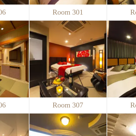
06
Room 301
R
06
Room 307
R