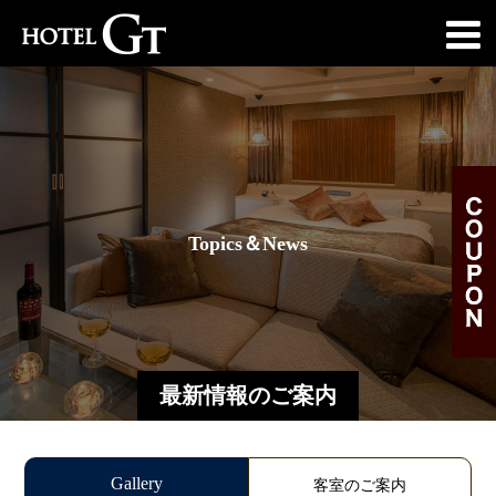
T
o
p
i
c
s
＆
N
e
w
s
最新情報のご案内
Gallery
客室のご案内