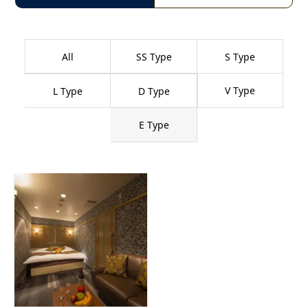
All
SS Type
S Type
V Type
L Type
D Type
E Type